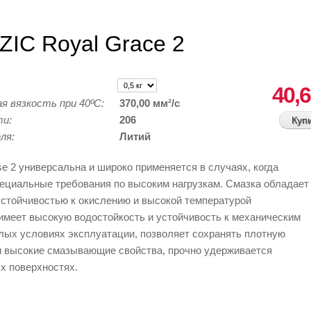
Skip to
ZIC Royal Grace 2
main
content
9.00
40,6
я вязкость при 40ºС:
370,00 мм²/с
ти:
206
еля:
Литий
se 2 универсальна и широко применяется в случаях, когда
ециальные требования по высоким нагрузкам. Смазка обладает
стойчивостью к окислению и высокой температурой
имеет высокую водостойкость и устойчивость к механическим
лых условиях эксплуатации, позволяет сохранять плотную
и высокие смазывающие свойства, прочно удерживается
х поверхностях.