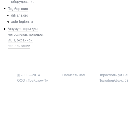
оборудование
Подбор шин
dilijans.org
auto-legion.ru
Аккумуляторы для
мотоциклов, мопедов,
ИБП, охранной
сигнализации
©
2000—2014
Написать нам
Тирасполь, ул.Са
ООО «Трейдком-Т»
Телефон/факс: 53