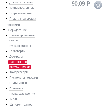
90,09 Р
Для мототехники
Трансмиссионные
Гидравлические
Пластичная смазка
Автохимия
Оборудование
Балансировочные
станки
Вулканизаторы
Гайковерты
Домкраты
Зарядки для
аккумуляторов
Компрессоры
Пистолеты подкачки
Подъемники
Промывка
Развал/схождение
Тиски
Шиномонтажное