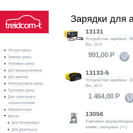
Ski
Зарядки для 
mai
con
13131
Устройство зарядное, 3
Вт, 18 A
Летние шины
991,00 Р
Зимние шины
Легковые шины
Для внедорожников
13133-5
Для джипов
Устройство зарядное, 1
Легкогрузовые шины
Вт, 60 A
Грузовые шины
1 464,00 Р
Для тракторов и
сельхозтехники
Аккумуляторы
13056
Масла
Комплект аккумуляторн
Для бензиновых
клемм, свинцовых (+/-)
Для дизельных