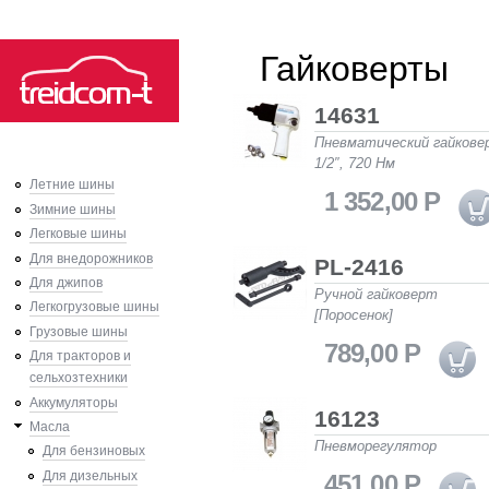
Ski
Гайковерты
mai
con
14631
Пневматический гайкове
1/2″, 720 Нм
Летние шины
1 352,00 Р
Зимние шины
Легковые шины
Для внедорожников
PL-2416
Для джипов
Ручной гайковерт
Легкогрузовые шины
[Поросенок]
Грузовые шины
789,00 Р
Для тракторов и
сельхозтехники
Аккумуляторы
16123
Масла
Пневморегулятор
Для бензиновых
Для дизельных
451,00 Р