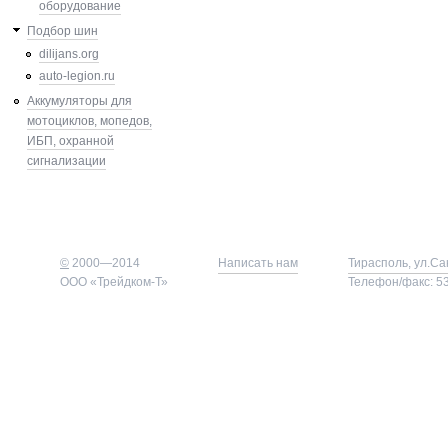
оборудование
Подбор шин
dilijans.org
auto-legion.ru
Аккумуляторы для
мотоциклов, мопедов,
ИБП, охранной
сигнализации
©
2000—2014
Написать нам
Тирасполь, ул.Са
ООО «Трейдком-Т»
Телефон/факс: 53