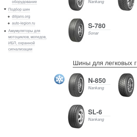
Nankang
оборудование
Подбор шин
dilijans.org
S-780
auto-legion.ru
Аккумуляторы для
Sonar
мотоциклов, мопедов,
ИБП, охранной
сигнализации
Шины для легковых г
N-850
Nankang
SL-6
Nankang