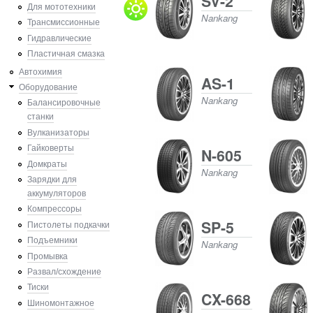
SV-2
Для мототехники
Nankang
Трансмиссионные
Гидравлические
Пластичная смазка
Автохимия
AS-1
Оборудование
Nankang
Балансировочные
станки
Вулканизаторы
Гайковерты
N-605
Домкраты
Nankang
Зарядки для
аккумуляторов
Компрессоры
SP-5
Пистолеты подкачки
Подъемники
Nankang
Промывка
Развал/схождение
Тиски
CX-668
Шиномонтажное