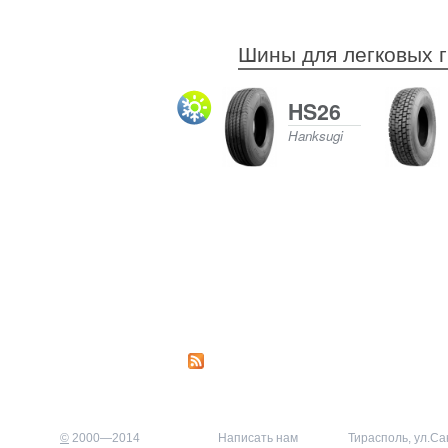
Шины для легковых г
HS26
Hanksugi
©
2000—2014
Написать нам
Тирасполь, ул.Са