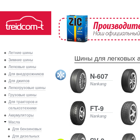
Ski
mai
Трейдком-Т
con
Летние шины
Шины для легковых а
Зимние шины
Легковые шины
N-607
Для внедорожников
Для джипов
Nankang
Легкогрузовые шины
Грузовые шины
Для тракторов и
FT-9
сельхозтехники
Nankang
Аккумуляторы
Масла
Для бензиновых
Для дизельных